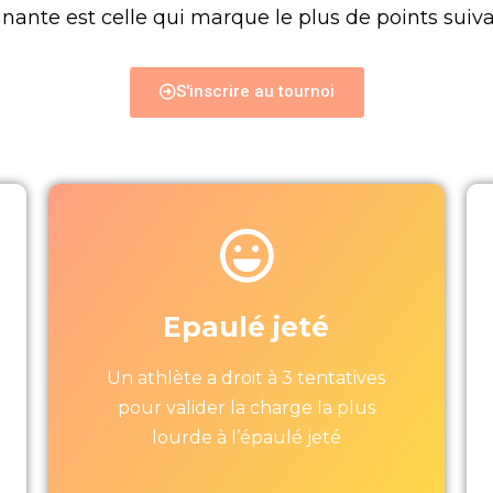
nte est celle qui marque le plus de points suiva
S'inscrire au tournoi
Epaulé jeté
Un athlète a droit à 3 tentatives
pour valider la charge la plus
lourde à l’épaulé jeté