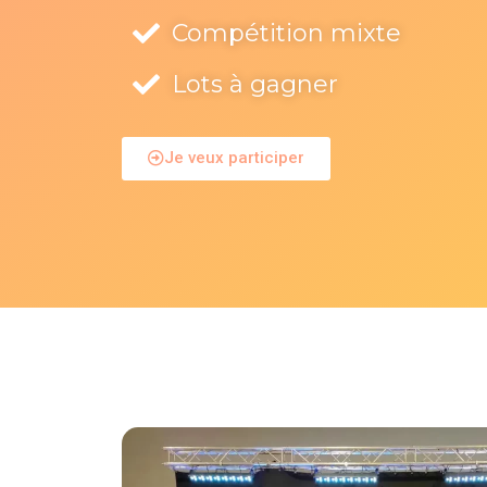
Compétition mixte
Lots à gagner
Je veux participer