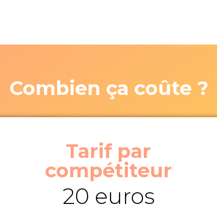
Combien ça coûte ?
Tarif par
compétiteur
20 euros