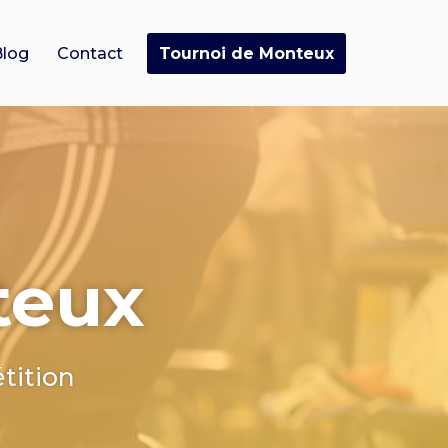
Tournoi de Monteux
Blog
Contact
teux
tition