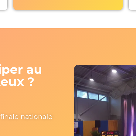
iper au
teux ?
finale nationale